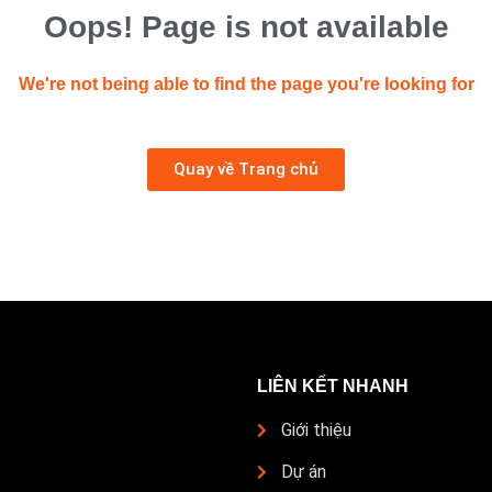
Oops! Page is not available
We're not being able to find the page you're looking for
Quay về Trang chủ
LIÊN KẾT NHANH
Giới thiệu
Dự án